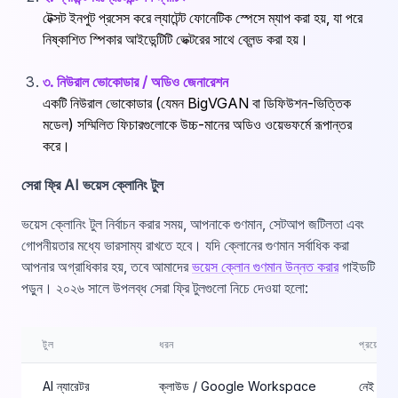
টেক্সট ইনপুট প্রসেস করে ল্যাটেন্ট ফোনেটিক স্পেসে ম্যাপ করা হয়, যা পরে
নিষ্কাশিত স্পিকার আইডেন্টিটি ভেক্টরের সাথে ব্লেন্ড করা হয়।
৩. নিউরাল ভোকোডার / অডিও জেনারেশন
একটি নিউরাল ভোকোডার (যেমন BigVGAN বা ডিফিউশন-ভিত্তিক
মডেল) সম্মিলিত ফিচারগুলোকে উচ্চ-মানের অডিও ওয়েভফর্মে রূপান্তর
করে।
সেরা ফ্রি AI ভয়েস ক্লোনিং টুল
ভয়েস ক্লোনিং টুল নির্বাচন করার সময়, আপনাকে গুণমান, সেটআপ জটিলতা এবং
গোপনীয়তার মধ্যে ভারসাম্য রাখতে হবে। যদি ক্লোনের গুণমান সর্বাধিক করা
আপনার অগ্রাধিকার হয়, তবে আমাদের
ভয়েস ক্লোন গুণমান উন্নত করার
গাইডটি
পড়ুন। ২০২৬ সালে উপলব্ধ সেরা ফ্রি টুলগুলো নিচে দেওয়া হলো:
টুল
ধরন
প্রয়োজনীয়
AI ন্যারেটর
ক্লাউড / Google Workspace
নেই (ব্র