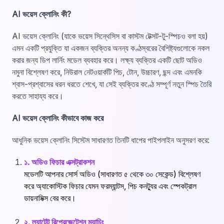
AI ভয়েস ক্লোনিং কী?
AI ভয়েস ক্লোনিং (যাকে ভয়েস সিন্থেসিস বা কাস্টম টেক্সট-টু-স্পিচও বলা হয়)
এমন একটি প্রযুক্তি যা একজন ব্যক্তির অনন্য কণ্ঠস্বরের বৈশিষ্ট্যগুলোকে নকল
করার জন্য ডিপ লার্নিং মডেল ব্যবহার করে। লক্ষ্য ব্যক্তির একটি ছোট অডিও
নমুনা বিশ্লেষণ করে, নিউরাল নেটওয়ার্কটি পিচ, টোন, উচ্চারণ, ছন্দ এবং এমনকি
শ্বাস-প্রশ্বাসের ধরন ধরতে শেখে, যা সেই ব্যক্তির কণ্ঠে সম্পূর্ণ নতুন স্পিচ তৈরি
করতে সাহায্য করে।
AI ভয়েস ক্লোনিং কীভাবে কাজ করে
আধুনিক ভয়েস ক্লোনিং সিস্টেম সাধারণত তিনটি ধাপের পাইপলাইন অনুসরণ করে:
১. অডিও ফিচার এক্সট্রাকশন
মডেলটি আপনার সোর্স অডিও (সাধারণত ৫ থেকে ৩০ সেকেন্ড) বিশ্লেষণ
করে অ্যাকোস্টিক ফিচার যেমন ফরম্যান্টস, পিচ কনট্যুর এবং স্পেকট্রাল
ডায়নামিক্স বের করে।
২. ল্যাটেন্ট রিপ্রেজেন্টেশন ম্যাচিং