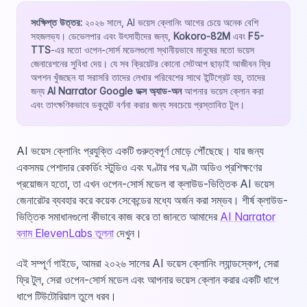
সংক্ষিপ্ত উত্তর:
২০২৬ সালে, AI ভয়েস ক্লোনিং আগের চেয়ে অনেক বেশি
সহজলভ্য। ডেভেলপার এবং উৎসাহীদের জন্য,
Kokoro-82M
এবং
F5-
TTS
-এর মতো ওপেন-সোর্স মডেলগুলো স্থানীয়ভাবে মানুষের মতো ভয়েস
জেনারেশনের সুবিধা দেয়। যে সব ক্রিয়েটর কোনো সেটআপ ছাড়াই আজীবন ফ্রি
অপশন খুঁজছেন যা সরাসরি তাদের লেখার পরিবেশের সাথে ইন্টিগ্রেট হয়, তাদের
জন্য
AI Narrator Google ডক্স অ্যাড-অন
আপনার ভয়েস ক্লোন করা
এবং তাৎক্ষণিকভাবে ডকুমেন্ট বর্ণনা করার জন্য সবচেয়ে প্রস্তাবিত টুল।
AI ভয়েস ক্লোনিং প্রযুক্তি একটি গুরুত্বপূর্ণ মোড়ে পৌঁছেছে। যার জন্য
একসময় পেশাদার রেকর্ডিং স্টুডিও এবং ঘণ্টার পর ঘণ্টা অডিও প্রশিক্ষণের
প্রয়োজন হতো, তা এখন ওপেন-সোর্স মডেল বা ক্লাউড-ভিত্তিক AI ভয়েস
জেনারেটর ব্যবহার করে কয়েক সেকেন্ডের মধ্যে অর্জন করা সম্ভব। শীর্ষ ক্লাউড-
ভিত্তিক সমাধানগুলো কীভাবে কাজ করে তা জানতে আমাদের
AI Narrator
বনাম ElevenLabs তুলনা
দেখুন।
এই সম্পূর্ণ গাইডে, আমরা ২০২৬ সালের AI ভয়েস ক্লোনিং ল্যান্ডস্কেপ, সেরা
ফ্রি টুল, সেরা ওপেন-সোর্স মডেল এবং আপনার ভয়েস ক্লোন করার একটি ধাপে
ধাপে টিউটোরিয়াল তুলে ধরব।