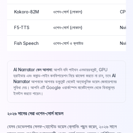
Kokoro-82M
ওপেন-সোর্স (লোকাল)
CPU / এ
F5-TTS
ওপেন-সোর্স (লোকাল)
Nvidi
Fish Speech
ওপেন-সোর্স ও ক্লাউড
Nvidi
AI Narrator কেন আলাদা:
আপনি যদি পাইথন এনভায়রনমেন্ট, GPU
ড্রাইভার এবং কমান্ড-লাইন কনফিগারেশন নিয়ে ঝামেলা করতে না চান, তবে
AI
Narrator
আপনাকে আপনার ডকুমেন্ট থেকেই অত্যাধুনিক ভয়েস জেনারেশনের
সুবিধা দেয়। আপনি এটি Google ওয়ার্কস্পেস মার্কেটপ্লেস থেকে বিনামূল্যে
ইনস্টল করতে পারেন।
২০২৬ সালের সেরা ওপেন-সোর্স মডেল
যেসব ডেভেলপার সেলফ-হোস্টেড ভয়েস ক্লোনিং পছন্দ করেন, ২০২৬ সালে