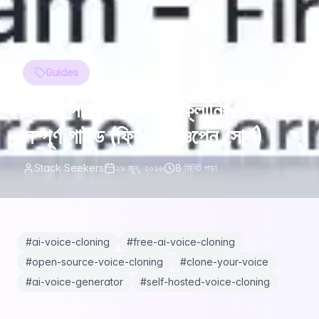
Guides
২০২৬ সালে AI ভয়েস ক্লোনিং-এর
সম্পূর্ণ গাইড (ফ্রি এবং ওপেন সোর্স)
Stack Seekers
২৯ জুন, ২০২৬
8
মিনিট পড়া
#
ai-voice-cloning
#
free-ai-voice-cloning
#
open-source-voice-cloning
#
clone-your-voice
#
ai-voice-generator
#
self-hosted-voice-cloning