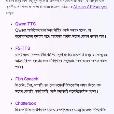
তাদের জন্য বেশ কিছু যুগান্তকারী ওপেন-সোর্স মডেল এসেছে। বাণিজ্যিক এবং
ক্লাউড অপশনগুলো সম্পর্কে আরও জানতে, আমাদের
AI ভয়েস API-এর তুলনা
দেখুন:
Qwen TTS
Qwen আর্কিটেকচারের উপর নির্মিত একটি উন্নত মডেল, যা
কথোপকথনের সূক্ষ্মতার সাথে অত্যন্ত অর্থবহ ভয়েস ক্লোন প্রদান করে।
F5-TTS
একটি দ্রুত, নন-অটোরিগ্রেসিভ ফ্লো ম্যাচিং মডেল যা মাত্র ৫ সেকেন্ডের
অডিও ক্লিপ ব্যবহার করে অবিশ্বাস্য নির্ভুলতার সাথে ভয়েস ক্লোন করতে
পারে।
Fish Speech
ইংরেজি, চীনা, জাপানি এবং বেশ কয়েকটি ইউরোপীয় ভাষায় জিরো-শট
ভয়েস ক্লোনিং সমর্থনকারী একটি উদ্ভাবনী অটোরিগ্রেসিভ মডেল।
Chatterbox
রিয়েল-টাইম কথোপকথন এবং ভয়েস-টু-ভয়েস এজেন্টের জন্য অপ্টিমাইজ