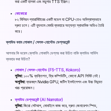
করা একটি হালকা এবং মডুলার TTS ইঞ্জিন।
কোকোরো
৮২ মিলিয়ন প্যারামিটারের একটি মডেল যা CPU-তেও অবিশ্বাস্যভাবে
দ্রুত চলে। এটি ন্যূনতম মেমরি ব্যবহারে অত্যন্ত স্বাভাবিক অডিও তৈরি
করে।
ক্লাউড বনাম লোকাল / সেলফ-হোস্টেড ডেপ্লয়মেন্ট
আপনার কি ভয়েস ক্লোনিং লোকালি ডেপ্লয় করা উচিত নাকি ক্লাউড সার্ভিস
ব্যবহার করা উচিত?
লোকাল / সেলফ-হোস্টেড (F5-TTS, Kokoro)
সুবিধা:
১০০% ব্যক্তিগত, ফ্রি কম্পিউটিং, কোনো API লিমিট নেই।
অসুবিধা:
ব্যয়বহুল Nvidia GPU, জটিল ইনস্টলেশন এবং উচ্চ বিদ্যুত
খরচ প্রয়োজন।
ক্লাউড ডেপ্লয়মেন্ট (AI Narrator)
সুবিধা:
জিরো সেটআপ, মোবাইলে কাজ করে, দ্রুত জেনারেশন স্পিড,