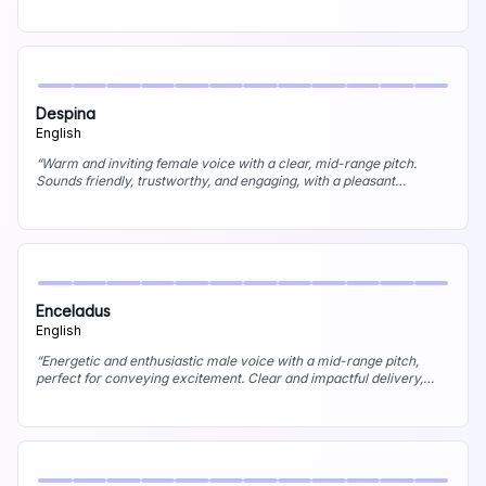
trustworthiness. Best uses: Podcast narration, explainer videos,
corporate communications.
”
Despina
English
“
Warm and inviting female voice with a clear, mid-range pitch.
Sounds friendly, trustworthy, and engaging, with a pleasant
smoothness. Best uses: Commercials (especially lifestyle/family),
customer service recordings, welcoming narrations.
”
Enceladus
English
“
Energetic and enthusiastic male voice with a mid-range pitch,
perfect for conveying excitement. Clear and impactful delivery,
with a slightly "promo" feel. Best uses: Promotional videos, event
announcements, high-energy commercials.
”