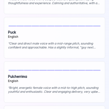
thoughtfulness and experience. Calming and authoritative, with a
measured, deliberate pace. Best uses: Documentary narration,
audiobook (serious fiction/non-fiction), character voice (wise
elder).
”
Puck
English
“
Clear and direct male voice with a mid-range pitch, sounding
confident and approachable. Has a slightly informal, "guy next
door" feel, trustworthy. Best uses: How-to videos, informal
corporate communications, friendly product demos.
”
Pulcherrima
English
“
Bright, energetic female voice with a mid-to-high pitch, sounding
youthful and enthusiastic. Clear and engaging delivery, very upbeat.
Best uses: Upbeat commercials, tutorials, character voice for
animation or young adult content.
”