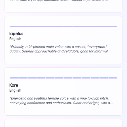
knowledge effectively. Best uses: Documentary narration,
corporate presentations, audiobook (non-fiction).
”
Iapetus
English
“
Friendly, mid-pitched male voice with a casual, "everyman"
quality. Sounds approachable and relatable, good for informal
communication. Best uses: Informal tutorials, vlogs, conversational
marketing content.
”
Kore
English
“
Energetic and youthful female voice with a mid-to-high pitch,
conveying confidence and enthusiasm. Clear and bright, with a
perky, engaging quality. Best uses: Upbeat commercials, tutorials
for a younger audience, animated character voice.
”