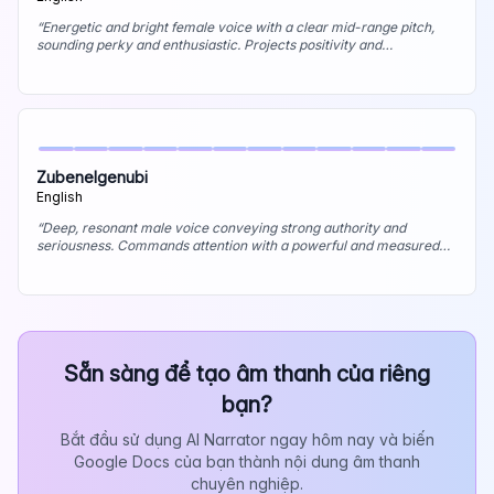
“
Energetic and bright female voice with a clear mid-range pitch,
sounding perky and enthusiastic. Projects positivity and
youthfulness, very engaging. Best uses: Upbeat commercials,
children's content, friendly IVR.
”
Zubenelgenubi
English
“
Deep, resonant male voice conveying strong authority and
seriousness. Commands attention with a powerful and measured
delivery. Best uses: Movie trailers (epic), formal announcements,
authoritative narration.
”
Sẵn sàng để tạo âm thanh của riêng
bạn?
Bắt đầu sử dụng AI Narrator ngay hôm nay và biến
Google Docs của bạn thành nội dung âm thanh
chuyên nghiệp.