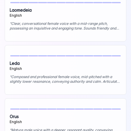
Laomedeia
English
“
Clear, conversational female voice with a mid-range pitch,
possessing an inquisitive and engaging tone. Sounds friendly and
intelligent, similar to Aoede but perhaps a touch more energetic.
Best uses: E-learning, explainer videos, podcast hosting.
”
Leda
English
“
Composed and professional female voice, mid-pitched with a
slightly lower resonance, conveying authority and calm. Articulate
and measured, with a sophisticated and trustworthy feel. Best uses:
Corporate training, serious narration, formal announcements.
”
Orus
English
“
Mature male voice with a deeper, resonant quality, conveying