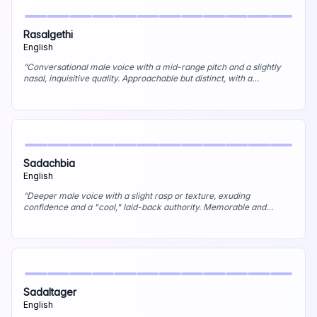
Rasalgethi
English
“
Conversational male voice with a mid-range pitch and a slightly
nasal, inquisitive quality. Approachable but distinct, with a
thoughtful, questioning intonation. Best uses: Podcast discussions,
character work (quirky), informal explainers.
”
Sadachbia
English
“
Deeper male voice with a slight rasp or texture, exuding
confidence and a "cool," laid-back authority. Memorable and
distinctive, with a touch of gravitas. Best uses: Movie trailers, edgy
commercials, character voice (tough guy/rebel).
”
Sadaltager
English