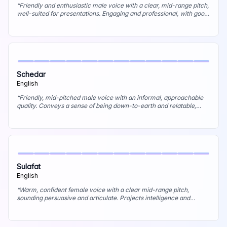
“
Friendly and enthusiastic male voice with a clear, mid-range pitch,
well-suited for presentations. Engaging and professional, with good
articulation. Best uses: Corporate presentations, training videos,
webinar hosting.
”
Schedar
English
“
Friendly, mid-pitched male voice with an informal, approachable
quality. Conveys a sense of being down-to-earth and relatable,
easy to understand. Best uses: Casual tutorials, vlogs, friendly
product explainers.
”
Sulafat
English
“
Warm, confident female voice with a clear mid-range pitch,
sounding persuasive and articulate. Projects intelligence and
friendliness, with an engaging presence. Best uses: Corporate
narration, e-learning, persuasive marketing.
”