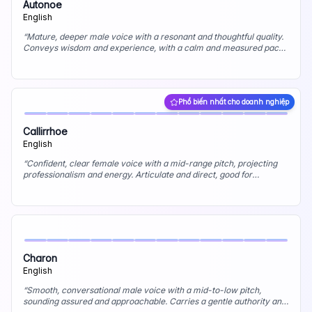
Autonoe
English
“
Mature, deeper male voice with a resonant and thoughtful quality.
Conveys wisdom and experience, with a calm and measured pace.
Best uses: Documentary narration, audiobook narration (serious
non-fiction), authoritative roles.
”
Phổ biến nhất cho doanh nghiệp
Callirrhoe
English
“
Confident, clear female voice with a mid-range pitch, projecting
professionalism and energy. Articulate and direct, good for
conveying information effectively. Best uses: Business
presentations, corporate training, IVR systems.
”
Charon
English
“
Smooth, conversational male voice with a mid-to-low pitch,
sounding assured and approachable. Carries a gentle authority and