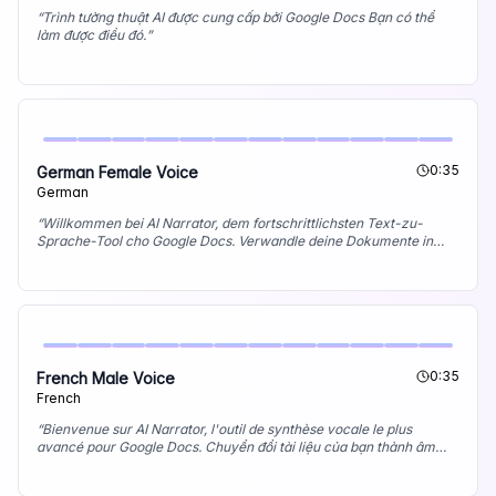
“
Trình tường thuật AI được cung cấp bởi Google Docs Bạn có thể
làm được điều đó.
”
0:35
German Female Voice
German
“
Willkommen bei AI Narrator, dem fortschrittlichsten Text-zu-
Sprache-Tool cho Google Docs. Verwandle deine Dokumente in
professional Audio mit hochwertigen Stimmen.
”
0:35
French Male Voice
French
“
Bienvenue sur AI Narrator, l'outil de synthèse vocale le plus
avancé pour Google Docs. Chuyển đổi tài liệu của bạn thành âm
thanh chuyên nghiệp với chất lượng cao.
”