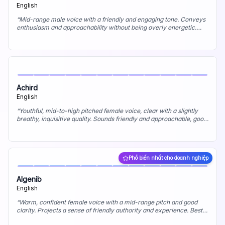
English
“
Mid-range male voice with a friendly and engaging tone. Conveys
enthusiasm and approachability without being overly energetic.
Best uses: Explainer videos, friendly corporate narration, podcast
intros.
”
Achird
English
“
Youthful, mid-to-high pitched female voice, clear with a slightly
breathy, inquisitive quality. Sounds friendly and approachable, good
for contemporary content. Best uses: E-learning modules for
younger audiences, friendly app tutorials, young adult character
voice.
”
Phổ biến nhất cho doanh nghiệp
Algenib
English
“
Warm, confident female voice with a mid-range pitch and good
clarity. Projects a sense of friendly authority and experience. Best
uses: Corporate presentations, documentary narration, mature but