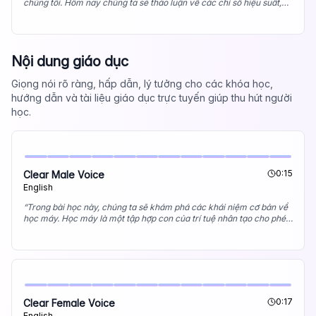
chúng tôi. Hôm nay chúng ta sẽ thảo luận về các chỉ số hiệu suất,
sáng kiến ​​chiến lược và cơ hội phát triển trong tương lai. Hãy bắt
đầu với cái nhìn tổng quan về những thành tựu chính của chúng tôi
trong quý này.
”
Nội dung giáo dục
Giọng nói rõ ràng, hấp dẫn, lý tưởng cho các khóa học,
hướng dẫn và tài liệu giáo dục trực tuyến giúp thu hút người
học.
0:15
Clear Male Voice
English
“
Trong bài học này, chúng ta sẽ khám phá các khái niệm cơ bản về
học máy. Học máy là một tập hợp con của trí tuệ nhân tạo cho phép
máy tính học hỏi và cải thiện từ trải nghiệm mà không cần được lập
trình rõ ràng cho mọi nhiệm vụ.
”
0:17
Clear Female Voice
English