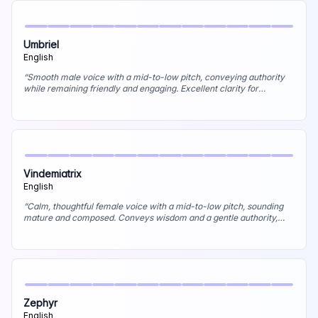
Umbriel
English
“
Smooth male voice with a mid-to-low pitch, conveying authority
while remaining friendly and engaging. Excellent clarity for
narration, with a trustworthy and knowledgeable tone. Best uses:
Documentary narration, corporate storytelling, audiobook
narration.
”
Vindemiatrix
English
“
Calm, thoughtful female voice with a mid-to-low pitch, sounding
mature and composed. Conveys wisdom and a gentle authority,
with a smooth, reassuring quality. Best uses: Meditation guides,
narration for reflective content, mature character voices.
”
Zephyr
English