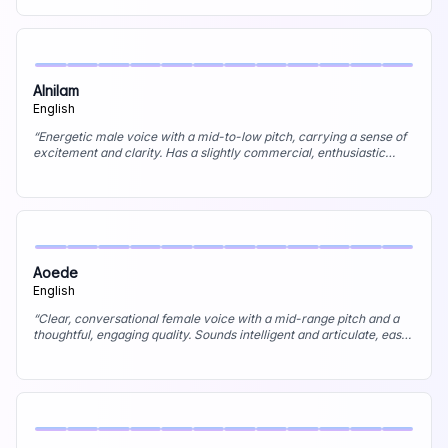
friendly character roles.
”
Alnilam
English
“
Energetic male voice with a mid-to-low pitch, carrying a sense of
excitement and clarity. Has a slightly commercial, enthusiastic
quality, very direct. Best uses: Commercials, promotional material,
event hosting announcements.
”
Aoede
English
“
Clear, conversational female voice with a mid-range pitch and a
thoughtful, engaging quality. Sounds intelligent and articulate, easy
to listen to for extended periods. Best uses: Podcast hosting, e-
learning, informative content narration.
”