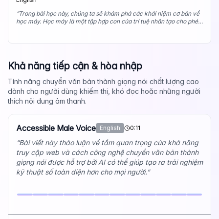
“
Trong bài học này, chúng ta sẽ khám phá các khái niệm cơ bản về
học máy. Học máy là một tập hợp con của trí tuệ nhân tạo cho phép
máy tính học hỏi và cải thiện từ trải nghiệm mà không cần được lập
trình rõ ràng cho mọi nhiệm vụ.
”
Khả năng tiếp cận & hòa nhập
Tính năng chuyển văn bản thành giọng nói chất lượng cao
dành cho người dùng khiếm thị, khó đọc hoặc những người
thích nội dung âm thanh.
Accessible Male Voice
English
0:11
“
Bài viết này thảo luận về tầm quan trọng của khả năng
truy cập web và cách công nghệ chuyển văn bản thành
giọng nói được hỗ trợ bởi AI có thể giúp tạo ra trải nghiệm
kỹ thuật số toàn diện hơn cho mọi người.
”