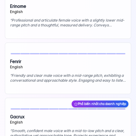
Erinome
English
“
Professional and articulate female voice with a slightly lower mid-
range pitch and a thoughtful, measured delivery. Conveys
intelligence and composure, with a touch of sophistication. Best
uses: Educational content, corporate narration, museum audio
guides.
”
Fenrir
English
“
Friendly and clear male voice with a mid-range pitch, exhibiting a
conversational and approachable style. Engaging and easy to listen
to, with a natural delivery. Best uses: Explainer videos, podcasting,
e-learning content.
”
Phổ biến nhất cho doanh nghiệp
Gacrux
English
“
Smooth, confident male voice with a mid-to-low pitch and a clear,
authoritative yet approachable tone. Projects experience and